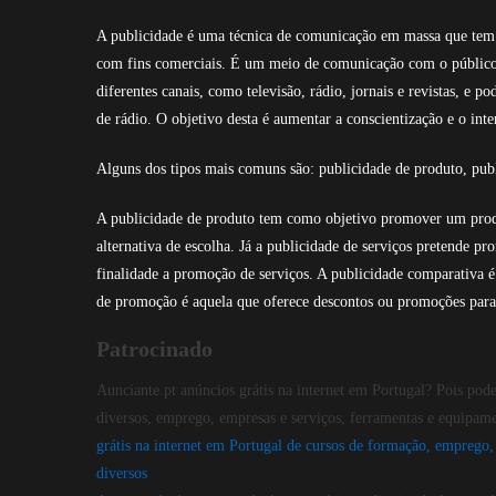
A publicidade é uma técnica de comunicação em massa que tem 
com fins comerciais. É um meio de comunicação com o público 
diferentes canais, como televisão, rádio, jornais e revistas, e
de rádio. O objetivo desta é aumentar a conscientização e o int
Alguns dos tipos mais comuns são: publicidade de produto, pub
A publicidade de produto tem como objetivo promover um prod
alternativa de escolha. Já a publicidade de serviços pretende 
finalidade a promoção de serviços. A publicidade comparativa 
de promoção é aquela que oferece descontos ou promoções para
Patrocinado
Aunciante.pt anúncios grátis na internet em Portugal? Pois pode
diversos, emprego, empresas e serviços, ferramentas e equipamen
grátis na internet em Portugal de cursos de formação, emprego, 
diversos