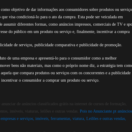
como objetivo de dar informações aos consumidores sobre produtos ou serviço
que visa condicioná-lo para o ato da compra. Esta pode ser veiculada em
 pode assumir diferentes formas, como anúncios impressos, comerciais de TV e spo
eresse do público em um produto ou serviço e, finalmente, incentivar a compra
licidade de serviços, publicidade comparativa e publicidade de promoção.
uto de uma empresa e apresentá-lo para o consumidor como a melhor
promover bens não materiais, mas como o próprio nome diz, a estratégia tem com
é aquela que compara produtos ou serviços com os concorrentes e a publicidade
 incentivar o consumidor a comprar um produto ou serviço.
 anunciar de anúncios classificados grátis na internet de cursos de formação,
tos, imóveis, viaturas, leilões e outras vendas.
Pois no Anunciante.pt anúncios
empresas e serviços, imóveis, ferramentas, viatura, Leilões e outras vendas,