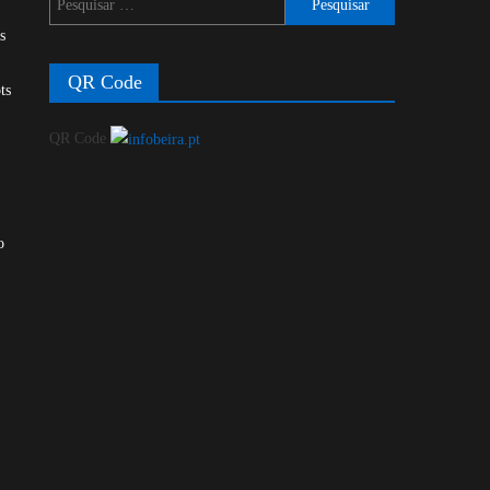
por:
s
QR Code
ts
QR Code
o